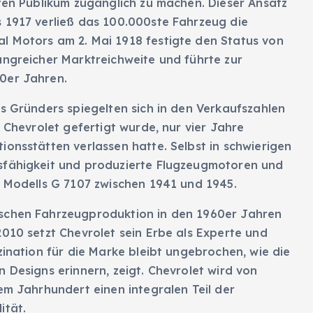
iten Publikum zugänglich zu machen. Dieser Ansatz
s 1917 verließ das 100.000ste Fahrzeug die
l Motors am 2. Mai 1918 festigte den Status von
ngreicher Marktreichweite und führte zur
0er Jahren.
es Gründers spiegelten sich in den Verkaufszahlen
e Chevrolet gefertigt wurde, nur vier Jahre
ionsstätten verlassen hatte. Selbst in schwierigen
sfähigkeit und produzierte Flugzeugmotoren und
s Modells G 7107 zwischen 1941 und 1945.
ischen Fahrzeugproduktion in den 1960er Jahren
2010 setzt Chevrolet sein Erbe als Experte und
zination für die Marke bleibt ungebrochen, wie die
 Designs erinnern, zeigt. Chevrolet wird von
em Jahrhundert einen integralen Teil der
ität.