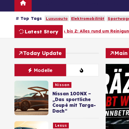
Automarken
News
Oldtim
Top Tags
Luxusauto
Elektromobilität
Sportwag
Latest Story
n A bis Z: Alles rund um Reinigung und Pflege
Today Update
Main
Modelle
Nissan
Nissan 100NX –
„Das sportliche
Coupé mit Targa-
Dach“
Lexus