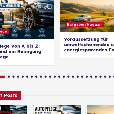
Ratgeber/Magazin
lege
Voraussetzung für
umweltschonendes 
lege von A bis Z:
energiesparendes F
rund um Reinigung
lege
t Posts