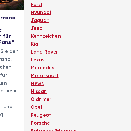
Ford
Hyundai
errano
Jaguar
Jeep
e
 für
Kennzeichen
Fans“
Kia
 Sie den
Land Rover
rano,
Lexus
schen
Mercedes
für
Motorsport
ans.
News
ie mehr
Nissan
Oldtimer
n und
Opel
g.
Peugeot
Porsche
Ratgeber/Magazin