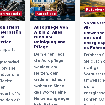
Ratgeber/
er/Magazin
Autopflege
Vorausse
on treibt
Autopflege von
für
ewerbsfäh
A bis Z: Alles
umweltsc
 im
rund um
des und
trieb
Reinigung und
energies
Pflege
es Fahre
rsport,
Dem einen liegt
Erfahren S
die Autopflege
Sie durch 
geschwindi
weniger am
richtige
, präzise
Herzen, dem
Voraussetz
növer und
anderen ist es im
umweltsch
ügelte
wahrsten Sinne
s und
ien
des Wortes eine
energiesp
ndertreffe
Herzensangelegen
Fahren CO
cheiden oft
heit: Bei der