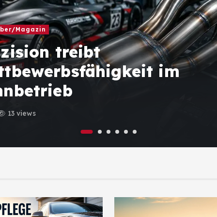
ber/Magazin
zision treibt
ttbewerbsfähigkeit im
nnbetrieb
13 views