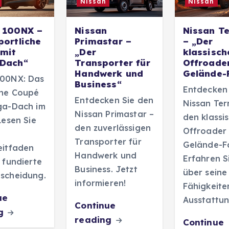
Nissan
Nissan
 100NX –
Nissan
Nissan T
portliche
Primastar –
– „Der
mit
„Der
klassisch
-Dach“
Transporter für
Offroader
Handwerk und
Gelände-
100NX: Das
Business“
Entdecken
che Coupé
Entdecken Sie den
Nissan Ter
ga-Dach im
Nissan Primastar –
den klassi
Lesen Sie
den zuverlässigen
Offroader 
n
Transporter für
Gelände-F
eitfaden
Handwerk und
Erfahren S
e fundierte
Business. Jetzt
über seine
scheidung.
informieren!
Fähigkeite
ue
Ausstattun
Continue
ng
reading
Continue