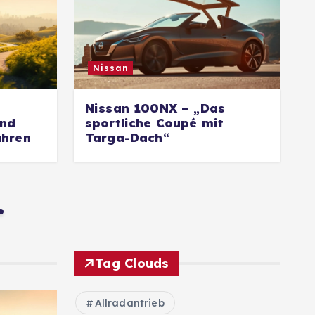
Nissan
Nissan 100NX – „Das
N
und
sportliche Coupé mit
ahren
Targa-Dach“
Tag Clouds
Allradantrieb