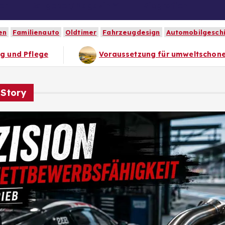
er
Ratgeber/Magazin
Biografien
en
Familienauto
Oldtimer
Fahrzeugdesign
Automobilgesch
Voraussetzung für umweltschonendes und energiesparende
 Story