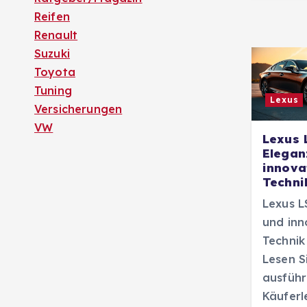
Reifen
Renault
Suzuki
Toyota
Tuning
Lexus
Versicherungen
VW
Lexus 
Elegan
innova
Techni
Lexus L
und inn
Technik
Lesen S
ausführ
Käuferl