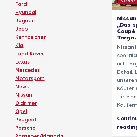
Nissan
Ford
Hyundai
Nissan
Jaguar
„Das s
Jeep
Coupé 
Kennzeichen
Targa
Kia
Nissan
Land Rover
sportli
Lexus
mit Tar
Mercedes
Detail. 
Motorsport
unsere
News
Käuferl
Nissan
für ein
Oldtimer
Kaufent
Opel
Contin
Peugeot
readi
Porsche
Ratgeber/Magazin