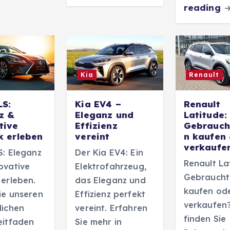
reading
Kia
Renault
LS:
Kia EV4 –
Renault
z &
Eleganz und
Latitude:
tive
Effizienz
Gebrauc
k erleben
vereint
n kaufen
verkaufe
S: Eleganz
Der Kia EV4: Ein
Renault La
ovative
Elektrofahrzeug,
Gebrauch
 erleben.
das Eleganz und
kaufen od
ie unseren
Effizienz perfekt
verkaufen?
lichen
vereint. Erfahren
finden Sie
eitfaden
Sie mehr in