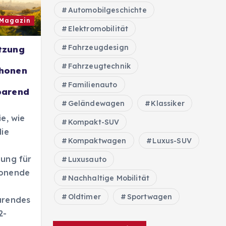
Automobilgeschichte
Magazin
Elektromobilität
Fahrzeugdesign
tzung
Fahrzeugtechnik
honen
Familienauto
parend
n
Geländewagen
Klassiker
ie, wie
Kompakt-SUV
die
Kompaktwagen
Luxus-SUV
ung für
Luxusauto
onende
Nachhaltige Mobilität
Oldtimer
Sportwagen
arendes
2-