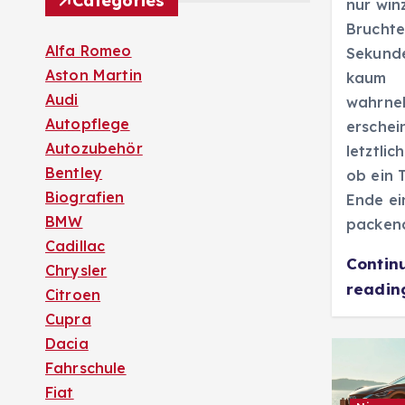
Categories
nur win
Bruchte
Alfa Romeo
Sekunde
Aston Martin
kaum
Audi
wahrne
Autopflege
erschei
Autozubehör
letztlic
Bentley
ob ein
Biografien
Ende ei
BMW
packen
Cadillac
Contin
Chrysler
readi
Citroen
Cupra
Dacia
Fahrschule
Fiat