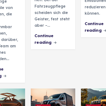
Emissione
zige
Fahrzeugpflege
reduzieren
ile von
scheiden sich die
können.
n, die
Geister, fest steht
Continue
aber –…
hmbar
reading
nen,
Continue
h darüber,
reading
 Team am
nes
den…
ue
ng