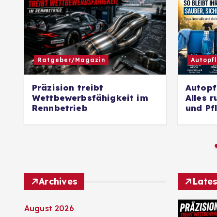
Ratgeber/Magazin
Autopf
Präzision treibt
Autopf
Wettbewerbsfähigkeit im
Alles 
Rennbetrieb
und Pf
Archives
Lates
August 2026