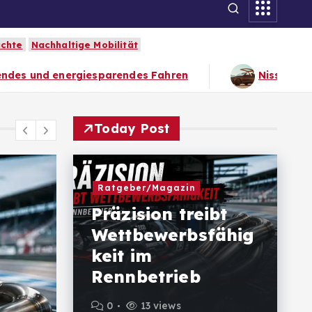
ichte
Nachhaltige Mobilität
s Fahren
Nissan 100NX – „Das sportliche Cou
Today Post
Ratgeber/Magazin
Präzision treibt
Wettbewerbsfähig
keit im
Rennbetrieb
0
13 views