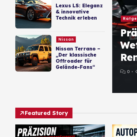
Lexus LS: Eleganz
& innovative
Technik erleben
Ratge
no – „Der
Prä
Nissan
ffroader für
We
Nissan Terrano –
s“
Re
„Der klassische
Offroader für
Gelände-Fans“
0
Featured Story