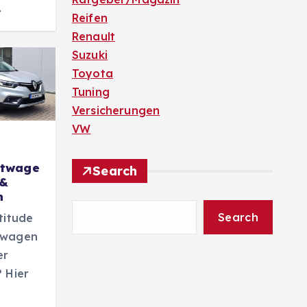
Reifen
Renault
Suzuki
Toyota
Tuning
Versicherungen
VW
htwage
Search
 &
n
Search
titude
twagen
er
 Hier