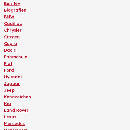
Bentley
u
Biografien
BMW
m
Cadillac
Chrysler
m
Citroen
Cupra
Dacia
e
Fahrschule
Fiat
r
Ford
Hyundai
i
Jaguar
Jeep
e
Kennzeichen
Kia
r
Land Rover
Lexus
u
Mercedes