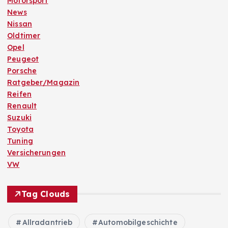
Motorsport
n
News
Nissan
Oldtimer
g
Opel
Peugeot
d
Porsche
Ratgeber/Magazin
e
Reifen
Renault
r
Suzuki
Toyota
B
Tuning
Versicherungen
e
VW
i
Tag Clouds
t
Allradantrieb
Automobilgeschichte