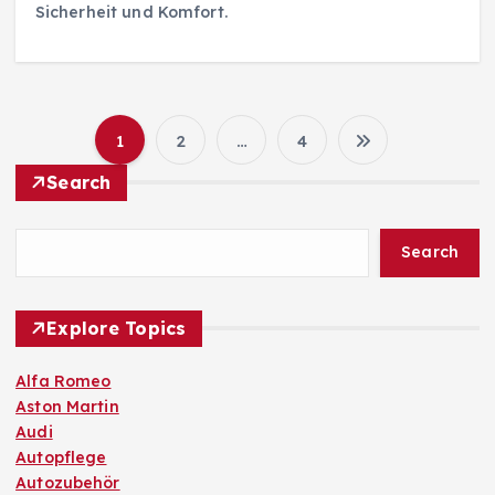
Sicherheit und Komfort.
1
2
…
4
S
Search
e
Search
i
t
Explore Topics
e
Alfa Romeo
Aston Martin
n
Audi
Autopflege
n
Autozubehör