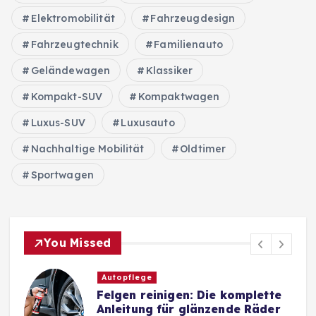
r
Elektromobilität
Fahrzeugdesign
Fahrzeugtechnik
ä
Familienauto
Geländewagen
Klassiker
g
Kompakt-SUV
Kompaktwagen
e
Luxus-SUV
Luxusauto
Nachhaltige Mobilität
Oldtimer
Sportwagen
You Missed
Autozubehör
tte
Wireless Car Charger: Die
der
besten kabellosen