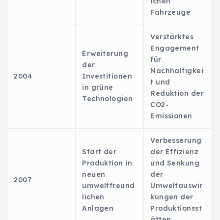
ichen
Fahrzeuge
Verstärktes
Engagement
Erweiterung
für
der
Nachhaltigkei
2004
Investitionen
t und
in grüne
Reduktion der
Technologien
CO2-
Emissionen
Verbesserung
Start der
der Effizienz
Produktion in
und Senkung
neuen
der
2007
umweltfreund
Umweltauswir
lichen
kungen der
Anlagen
Produktionsst
ätten