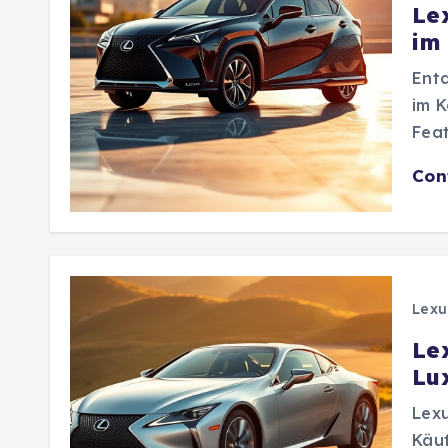
Le
im
Entd
im K
Feat
Con
Lexu
Le
Lu
Lexu
Käuf