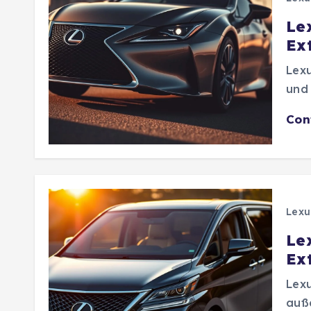
Le
Ex
Lexu
und 
Con
Lexu
Le
Ex
Lexu
auße