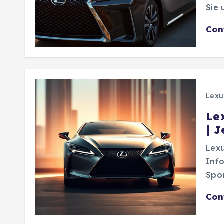
Sie 
Con
Lexu
Le
| 
Lexu
Inf
Spo
Con