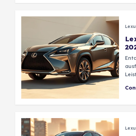
Lexu
Le
20
Entd
ausf
Leis
Con
Lexu