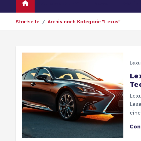
Automarken
News
Oldtim
Startseite
Archiv nach Kategorie "Lexus"
Lexu
Le
Te
Lexu
Lese
eine
Con