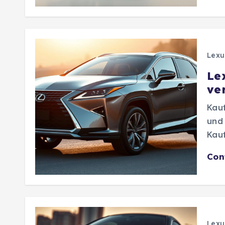
Lexu
Le
ve
Kauf
und 
Kauf
Con
Lexu