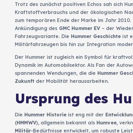
Trotz des zunächst positiven Echos sah sich H
Kraftstoffverbrauchs und der ökologischen Nach
zum temporären Ende der Marke im Jahr 2010. E
Ankündigung des
GMC Hummer EV
– der Wieder
Fahrzeugvariante. Die
Hummer Geschichte
ist e
Militärfahrzeugen bis hin zur Integration moder
Der Hummer ist zugleich ein Symbol für kraftvol
Dynamik im Automobilsektor. Als Fan der Autowel
spannenden Wendungen, die die
Hummer Gesch
Zukunft
der Mobilität herausarbeiten.
Ursprung des Hu
Die
Hummer Historie
ist eng mit der
Entwicklun
(
HMMWV
), allgemein bekannt als
Humvee
, verk
Militär
-Bedürfnisse entwickelt, um robuste Leist