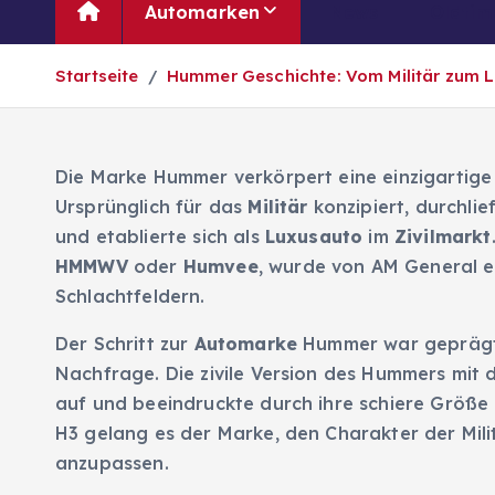
Automarken
News
Oldtim
Startseite
Hummer Geschichte: Vom Militär zum 
Die Marke Hummer verkörpert eine einzigartige
Ursprünglich für das
Militär
konzipiert, durchli
und etablierte sich als
Luxusauto
im
Zivilmarkt
HMMWV
oder
Humvee
, wurde von AM General e
Schlachtfeldern.
Der Schritt zur
Automarke
Hummer war geprägt 
Nachfrage. Die zivile Version des Hummers mit
auf und beeindruckte durch ihre schiere Größe
H3 gelang es der Marke, den Charakter der Mil
anzupassen.