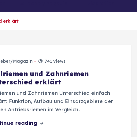
er
Ratgeber/Magazin
Biografien
 erklärt
eber/Magazin
741 views
ilriemen und Zahnriemen
terschied erklärt
riemen und Zahnriemen Unterschied einfach
ärt: Funktion, Aufbau und Einsatzgebiete der
en Antriebsriemen im Vergleich.
tinue reading