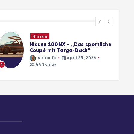
Nissan
Nissan 100NX – „Das sportliche
Coupé mit Targa-Dach“
Autoinfo
April 25, 2026
660 views
4
5