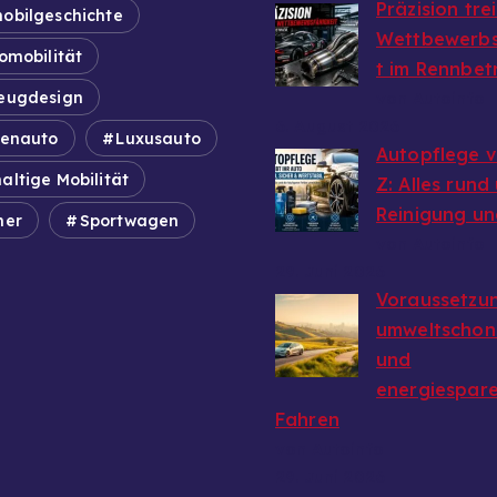
Präzision tre
obilgeschichte
Wettbewerbs
omobilität
t im Rennbet
eugdesign
von Autoinfo
6. August 2026
ienauto
Luxusauto
Autopflege v
altige Mobilität
Z: Alles rund
Reinigung un
mer
Sportwagen
von Autoinfo
29. Juni 2026
Voraussetzun
umweltschon
und
energiespar
Fahren
von Autoinfo
29. Juni 2026