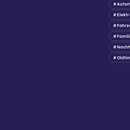
Autom
Elektr
Fahrz
Famil
Nachh
Oldti