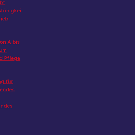
ibt
fähigkei
rieb
on A bis
 um
d Pflege
g für
endes
endes