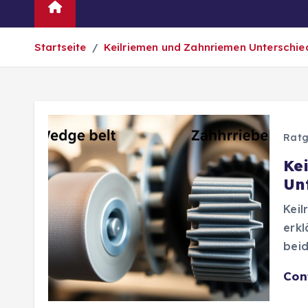
Automarken
News
Oldtim
Startseite
Keilriemen und Zahnriemen Unterschied
Ratg
Ke
Un
Keil
erkl
beid
Con