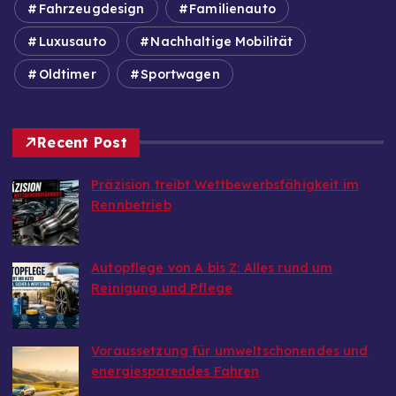
Fahrzeugdesign
Familienauto
Luxusauto
Nachhaltige Mobilität
Oldtimer
Sportwagen
Recent Post
Präzision treibt Wettbewerbsfähigkeit im
Rennbetrieb
von Autoinfo
6. August 2026
Autopflege von A bis Z: Alles rund um
Reinigung und Pflege
von Autoinfo
29. Juni 2026
Voraussetzung für umweltschonendes und
energiesparendes Fahren
von Autoinfo