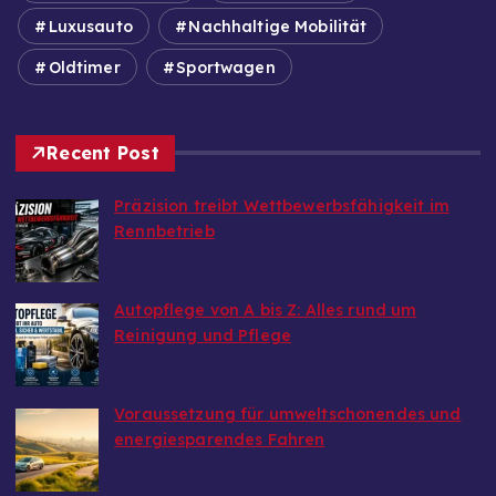
Luxusauto
Nachhaltige Mobilität
Oldtimer
Sportwagen
Recent Post
Präzision treibt Wettbewerbsfähigkeit im
Rennbetrieb
von Autoinfo
6. August 2026
Autopflege von A bis Z: Alles rund um
Reinigung und Pflege
von Autoinfo
29. Juni 2026
Voraussetzung für umweltschonendes und
energiesparendes Fahren
von Autoinfo
29. Juni 2026