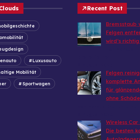
Clouds
Recent Post
Bremsstaub 
obilgeschichte
Felgen entfe
omobilität
wird’s richti
eugdesign
von Markus
Breitenfellner
ienauto
Luxusauto
8. August 2026
altige Mobilität
Felgen reinig
komplette An
mer
Sportwagen
für glänzend
ohne Schäd
von Markus Breitenfellner
8. August 2026
Wireless Car
Die besten k
Autoladeger