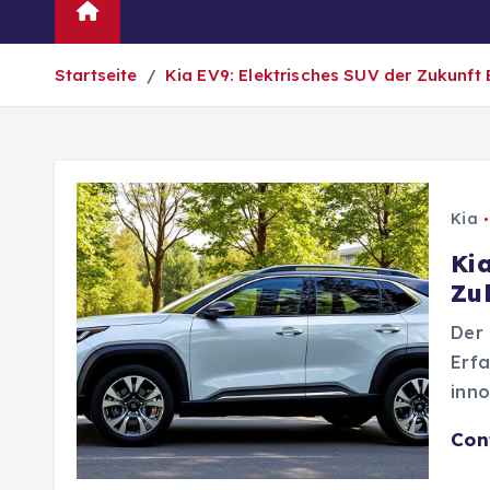
Automarken
News
Oldtim
Startseite
Kia EV9: Elektrisches SUV der Zukunft
Kia
Ki
Zu
Der 
Erfa
inno
Con