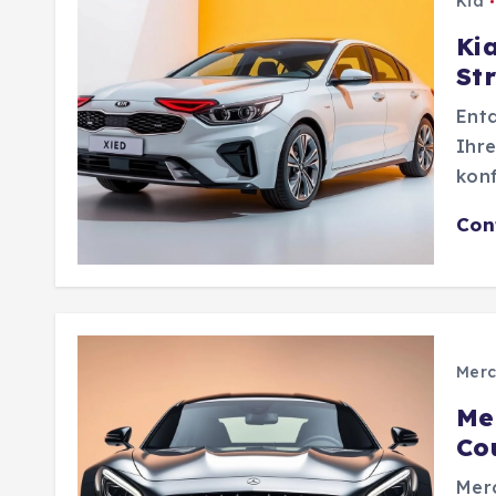
Kia
Kia
St
Entd
Ihre
konf
Con
Merc
Me
Cou
Mer