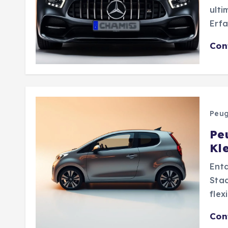
ulti
Erfa
Con
Peug
Pe
Kl
Ent
Stad
flex
Con