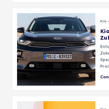
Kia
Ki
Zu
Entd
Zuku
Spez
Pro
Con