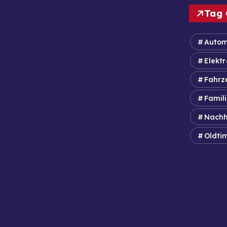
Tag 
Autom
Elektr
Fahrz
Famil
Nachh
Oldti