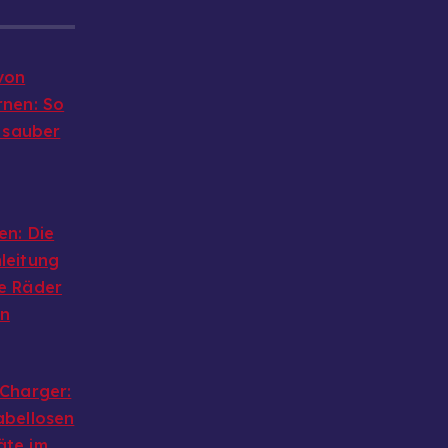
von
rnen: So
g sauber
en: Die
leitung
e Räder
en
 Charger:
abellosen
äte im