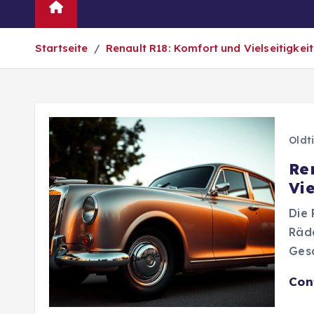
Automarken
News
Oldtim
Startseite
Renault R18: Komfort und Vielseitigkei
Oldt
Re
Vie
Die 
Räde
Gesc
Con