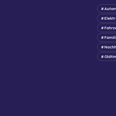
Autom
Elektr
Fahrz
Famil
Nachh
Oldti