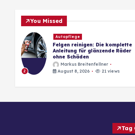
You Missed
Autopflege
Felgen reinigen: Die komplette
g
Anleitung für glänzende Räder
ohne Schäden
Markus Breitenfellner
August 8, 2026
21 views
2
Tag 