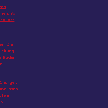
von
rnen: So
g sauber
en: Die
leitung
e Räder
en
 Charger:
abellosen
äte im
26