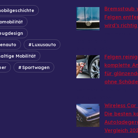
Bremsstaub 
obilgeschichte
Felgen entfe
omobilität
wird’s richti
eugdesign
von Markus
Breitenfellner
ienauto
Luxusauto
8. August 2026
altige Mobilität
Felgen reinig
komplette An
mer
Sportwagen
für glänzend
ohne Schäd
von Markus Breitenfellner
8. August 2026
Wireless Car
Die besten k
Autoladeger
Vergleich 20