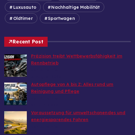
Luxusauto
Nachhaltige Mobilität
Oldtimer
Sportwagen
Recent Post
Präzision treibt Wettbewerbsfähigkeit im
Rennbetrieb
von Autoinfo
6. August 2026
Autopflege von A bis Z: Alles rund um
Reinigung und Pflege
von Autoinfo
29. Juni 2026
Voraussetzung für umweltschonendes und
energiesparendes Fahren
von Autoinfo
29. Juni 2026