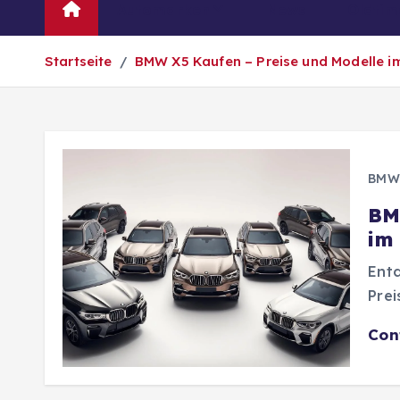
Automarken
News
Oldtim
Startseite
BMW X5 Kaufen – Preise und Modelle i
BMW
BM
im
Ent
Prei
Con