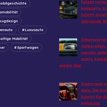
Felgen reinig
obilgeschichte
komplette Sch
omobilität
Schritt-Anlei
eugdesign
glänzende R
von Markus Breitenfellner
ienauto
Luxusauto
8. August 2026
altige Mobilität
Scheinwerfer
aufbereiten:
mer
Sportwagen
werden gelb
matte Schei
wieder klar
von Markus Breitenfellner
7. August 2026
Innenraum r
Auto: Die ko
Schritt-für-S
Anleitung