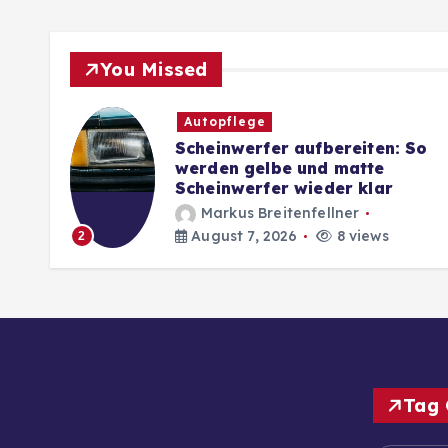
You Missed
Autopflege
ette
Scheinwerfer aufbereiten: So
ng für
werden gelbe und matte
Scheinwerfer wieder klar
Markus Breitenfellner
August 7, 2026
8 views
2
Tag 