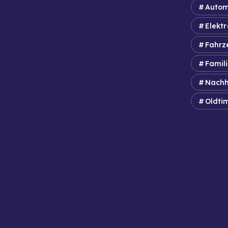
Autom
Elektr
Fahrz
Famil
Nachh
Oldti