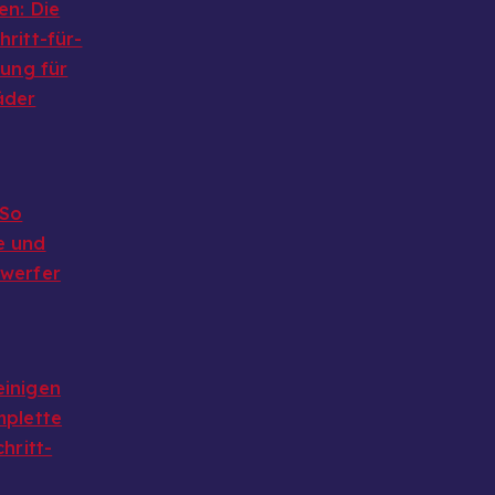
en: Die
ritt-für-
tung für
äder
 So
e und
nwerfer
einigen
mplette
chritt-