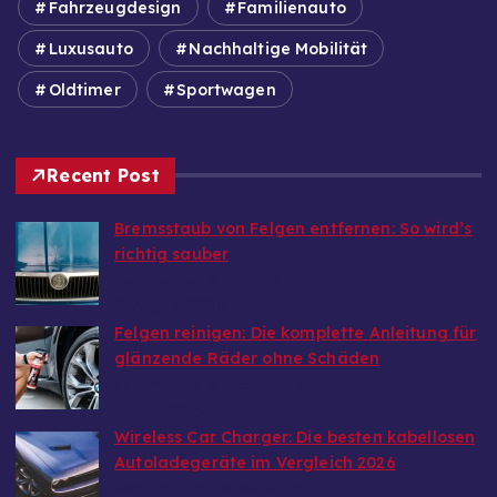
Fahrzeugdesign
Familienauto
Luxusauto
Nachhaltige Mobilität
Oldtimer
Sportwagen
Recent Post
Bremsstaub von Felgen entfernen: So wird’s
richtig sauber
von Markus Breitenfellner
8. August 2026
Felgen reinigen: Die komplette Anleitung für
glänzende Räder ohne Schäden
von Markus Breitenfellner
8. August 2026
Wireless Car Charger: Die besten kabellosen
Autoladegeräte im Vergleich 2026
von Markus Breitenfellner