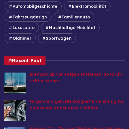
Automobilgeschichte
Elektromobilität
Fahrzeugdesign
Familienauto
Luxusauto
Nachhaltige Mobilität
Oldtimer
Sportwagen
Recent Post
Bremsstaub von Felgen entfernen: So wird’s
richtig sauber
von Markus Breitenfellner
8. August 2026
Felgen reinigen: Die komplette Anleitung für
glänzende Räder ohne Schäden
von Markus Breitenfellner
8. August 2026
Wireless Car Charger: Die besten kabellosen