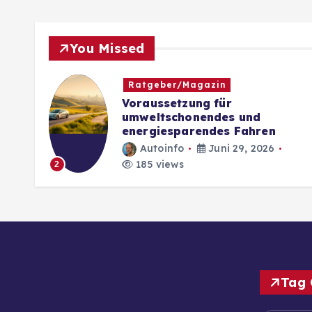
You Missed
Ratgeber/Magazin
es
Voraussetzung für
ege
umweltschonendes und
energiesparendes Fahren
Autoinfo
Juni 29, 2026
185 views
2
Tag 