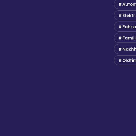
Autom
Elektr
Fahrz
Famil
Nachh
Oldti