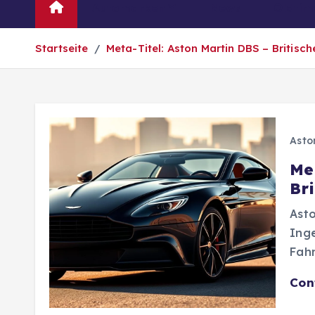
Automarken
News
Oldtim
Startseite
Meta-Titel: Aston Martin DBS – Britisc
Asto
Me
Br
Asto
Inge
Fah
Con