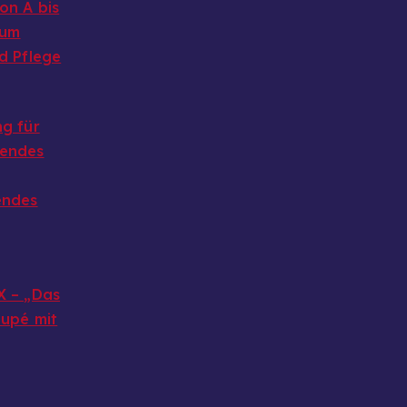
on A bis
 um
d Pflege
g für
endes
endes
X – „Das
oupé mit