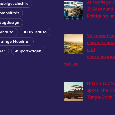
Autopflege v
obilgeschichte
Z: Alles rund
omobilität
Reinigung un
eugdesign
von Autoinfo
29. Juni 2026
ienauto
Luxusauto
Voraussetzun
altige Mobilität
umweltschon
und
mer
Sportwagen
energiespar
Fahren
von Autoinfo
29. Juni 2026
Nissan 100N
sportliche C
Targa-Dach“
von Autoinfo
25. April 2026