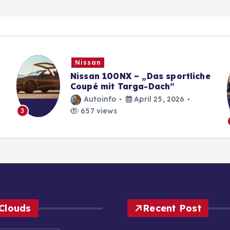
Nissan
Nissan 100NX – „Das sportliche
Coupé mit Targa-Dach“
Autoinfo
April 25, 2026
657 views
3
Clouds
Recent Post