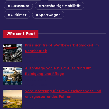
Luxusauto
Nachhaltige Mobilität
Oldtimer
Sportwagen
Recent Post
Präzision treibt Wettbewerbsfähigkeit im
Rennbetrieb
von Autoinfo
6. August 2026
Autopflege von A bis Z: Alles rund um
Reinigung und Pflege
von Autoinfo
29. Juni 2026
Voraussetzung für umweltschonendes und
energiesparendes Fahren
von Autoinfo
29. Juni 2026