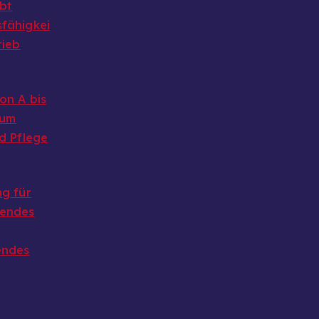
ibt
fähigkei
rieb
on A bis
 um
d Pflege
g für
endes
endes