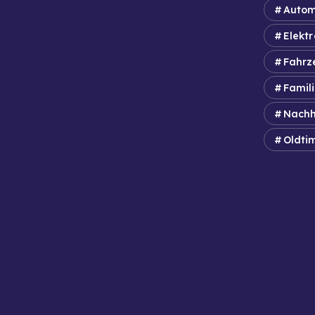
Autom
Elektr
Fahrz
Famil
Nachh
Oldti