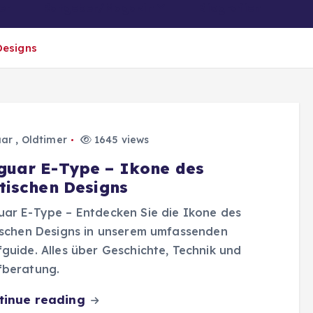
er
Ratgeber/Magazin
Biografien
Designs
uar
,
Oldtimer
1645 views
guar E-Type – Ikone des
itischen Designs
ar E-Type – Entdecken Sie die Ikone des
ischen Designs in unserem umfassenden
guide. Alles über Geschichte, Technik und
fberatung.
tinue reading