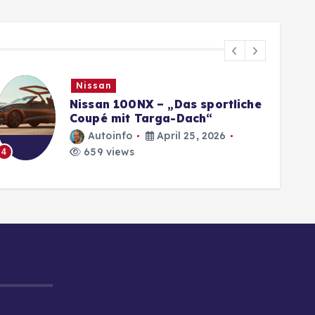
Nissan
Nissan 100NX – „Das sportliche
Coupé mit Targa-Dach“
Autoinfo
April 25, 2026
659 views
4
5