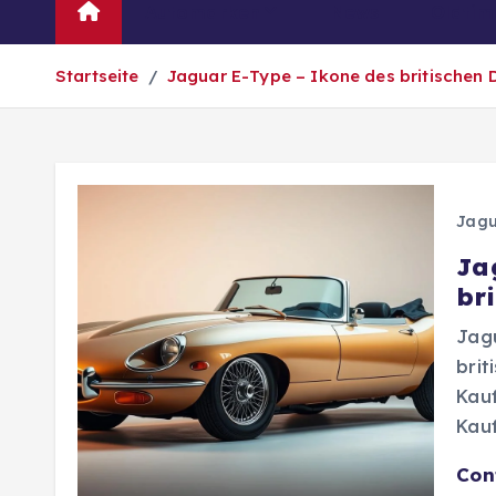
Automarken
News
Oldtim
Startseite
Jaguar E-Type – Ikone des britischen 
Jag
Ja
br
Jagu
brit
Kauf
Kau
Con