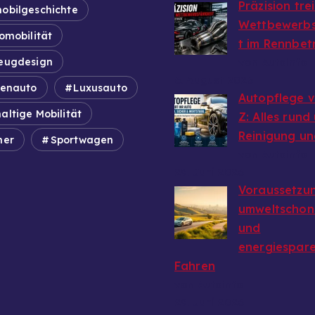
Präzision tre
obilgeschichte
Wettbewerbs
omobilität
t im Rennbet
eugdesign
von Autoinfo
6. August 2026
ienauto
Luxusauto
Autopflege v
altige Mobilität
Z: Alles rund
Reinigung un
mer
Sportwagen
von Autoinfo
29. Juni 2026
Voraussetzun
umweltschon
und
energiespar
Fahren
von Autoinfo
29. Juni 2026