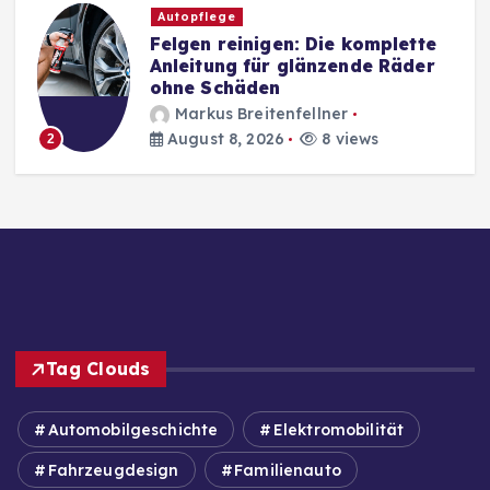
Autozubehör
e
Wireless Car Charger: Die
r
besten kabellosen
Autoladegeräte im Vergleich
2026
Markus Breitenfellner
August 8, 2026
5 views
3
Tag Clouds
Automobilgeschichte
Elektromobilität