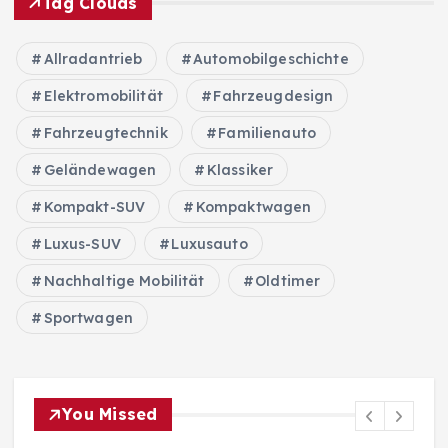
i
Tag Clouds
t
Allradantrieb
Automobilgeschichte
r
Elektromobilität
Fahrzeugdesign
Fahrzeugtechnik
ä
Familienauto
Geländewagen
Klassiker
g
Kompakt-SUV
Kompaktwagen
e
Luxus-SUV
Luxusauto
Nachhaltige Mobilität
Oldtimer
Sportwagen
You Missed