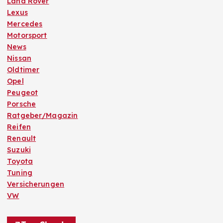
r
Land Rover
Lexus
u
Mercedes
Motorsport
n
News
Nissan
Oldtimer
g
Opel
Peugeot
d
Porsche
Ratgeber/Magazin
e
Reifen
Renault
r
Suzuki
Toyota
B
Tuning
Versicherungen
e
VW