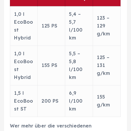
1,0 l
5,4 –
123 –
EcoBoo
5,7
125 PS
129
st
l/100
g/km
Hybrid
km
1,0 l
5,5 –
125 –
EcoBoo
5,8
155 PS
131
st
l/100
g/km
Hybrid
km
1,5 l
6,9
155
EcoBoo
200 PS
l/100
g/km
st ST
km
Wer mehr über die verschiedenen