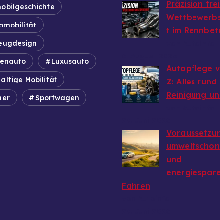
Präzision tre
obilgeschichte
Wettbewerbs
omobilität
t im Rennbet
eugdesign
von Autoinfo
6. August 2026
ienauto
Luxusauto
Autopflege v
altige Mobilität
Z: Alles rund
Reinigung un
mer
Sportwagen
von Autoinfo
29. Juni 2026
Voraussetzun
umweltschon
und
energiespar
Fahren
von Autoinfo
29. Juni 2026