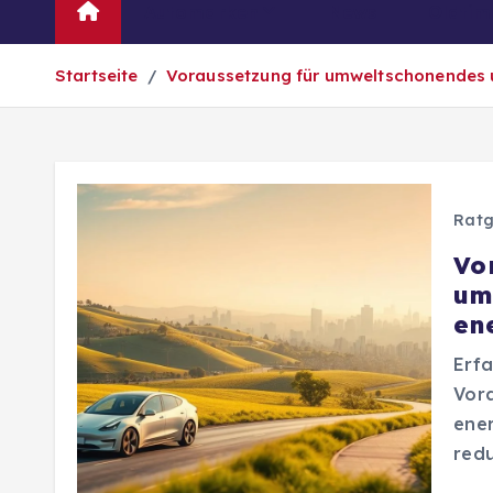
Automarken
News
Oldtim
Startseite
Voraussetzung für umweltschonendes 
Ratg
Vo
um
en
Erfa
Vor
ene
redu