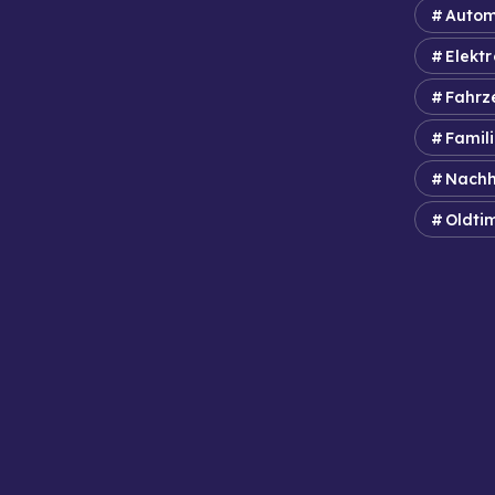
Autom
Elektr
Fahrz
Famil
Nachh
Oldti