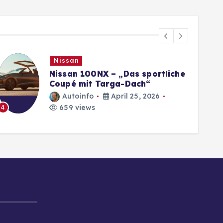
Nissan
Nissan 100NX – „Das sportliche
Coupé mit Targa-Dach“
Autoinfo
April 25, 2026
659 views
4
5