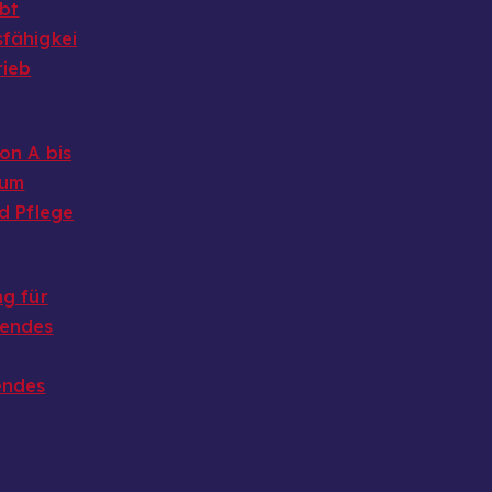
ibt
fähigkei
rieb
on A bis
 um
d Pflege
g für
endes
endes