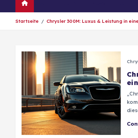
Automarken
News
Oldtim
Startseite
Chrysler 300M: Luxus & Leistung in ei
Chry
Ch
ei
„Chr
komb
dies
Con