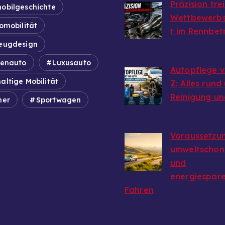
Präzision tre
obilgeschichte
Wettbewerbs
omobilität
t im Rennbet
eugdesign
von Autoinfo
6. August 2026
ienauto
Luxusauto
Autopflege v
altige Mobilität
Z: Alles rund
Reinigung un
mer
Sportwagen
von Autoinfo
29. Juni 2026
Voraussetzun
umweltschon
und
energiespar
Fahren
von Autoinfo
29. Juni 2026