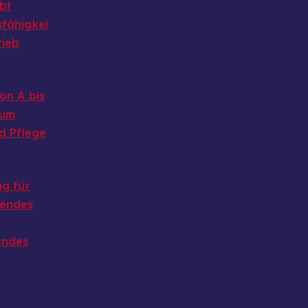
ibt
fähigkei
rieb
on A bis
 um
d Pflege
g für
endes
endes