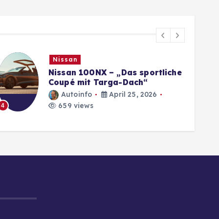
Nissan
Nissan 100NX – „Das sportliche
Coupé mit Targa-Dach“
Autoinfo
April 25, 2026
659 views
4
5