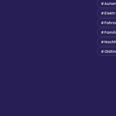
Autom
Elektr
Fahrz
Famil
Nachh
Oldti