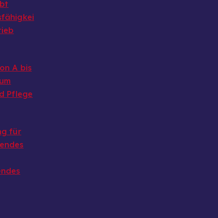
ibt
fähigkei
rieb
on A bis
 um
d Pflege
g für
endes
endes