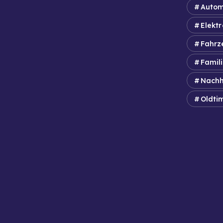
Autom
Elektr
Fahrz
Famil
Nachh
Oldti