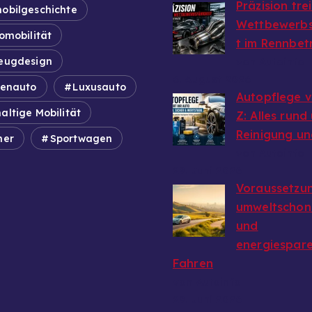
Präzision tre
obilgeschichte
Wettbewerbs
omobilität
t im Rennbet
eugdesign
von Autoinfo
6. August 2026
ienauto
Luxusauto
Autopflege v
altige Mobilität
Z: Alles rund
Reinigung un
mer
Sportwagen
von Autoinfo
29. Juni 2026
Voraussetzun
umweltschon
und
energiespar
Fahren
von Autoinfo
29. Juni 2026