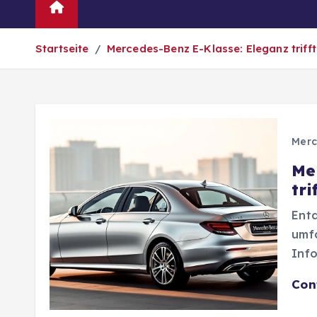
Automarken
News
Oldtim
Startseite
Mercedes-Benz E-Klasse: Eleganz triff
Merc
Me
tri
Entd
umfa
Info
Con