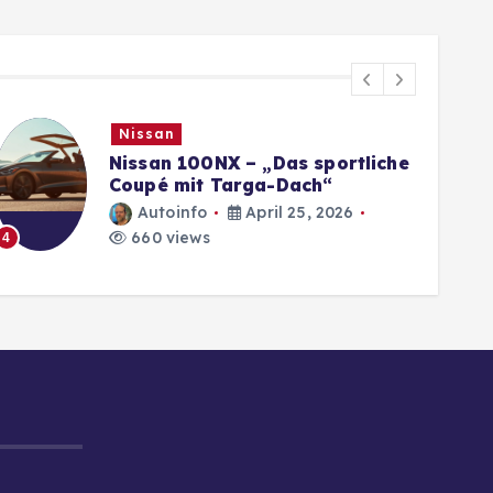
Nissan
Nissan 100NX – „Das sportliche
Coupé mit Targa-Dach“
Autoinfo
April 25, 2026
660 views
4
5