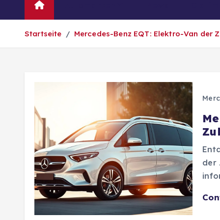
Automarken
News
Oldtim
Startseite
Mercedes-Benz EQT: Elektro-Van der Z
Merc
Me
Zu
Ent
der 
info
Con