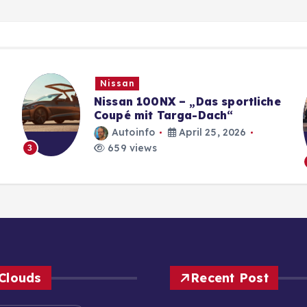
Nissan
Nissan 100NX – „Das sportliche
Coupé mit Targa-Dach“
Autoinfo
April 25, 2026
659 views
3
Clouds
Recent Post