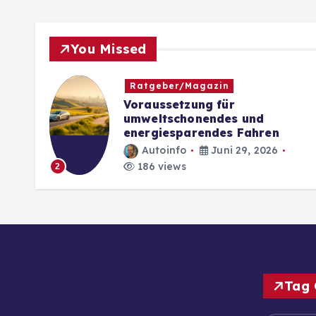
You Missed
Ratgeber/Magazin
es
Voraussetzung für
ege
umweltschonendes und
energiesparendes Fahren
Autoinfo
Juni 29, 2026
186 views
2
Tag 