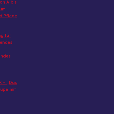
on A bis
 um
d Pflege
g für
endes
endes
X – „Das
oupé mit