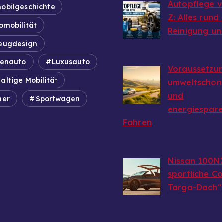
Autopflege v
obilgeschichte
Z: Alles rund
omobilität
Reinigung un
eugdesign
von Autoinfo
29. Juni 2026
ienauto
Luxusauto
Voraussetzun
altige Mobilität
umweltschon
und
mer
Sportwagen
energiespar
Fahren
von Autoinfo
29. Juni 2026
Nissan 100N
sportliche C
Targa-Dach“
von Autoinfo
25. April 2026