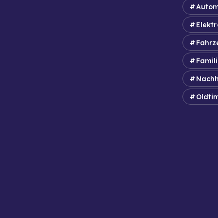
Autom
Elektr
Fahrz
Famil
Nachh
Oldti