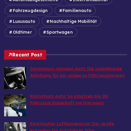
Fahrzeugdesign
Familienauto
Luxusauto
Nachhaltige Mobilität
Oldtimer
Sportwagen
Recent Post
Innenraum reinigen Auto: Die vollständige
Anleitung für ein sauberes Fahrzeuginneres
von Markus Breitenfellner
9. August 2026
Rostschutz Auto: So schützen Sie Ihr
Fahrzeug dauerhaft vor Korrosion
von Markus Breitenfellner
9. August 2026
Elektrischer Luftkompressor: Der große
Ratgeber für Autofahrer 2026