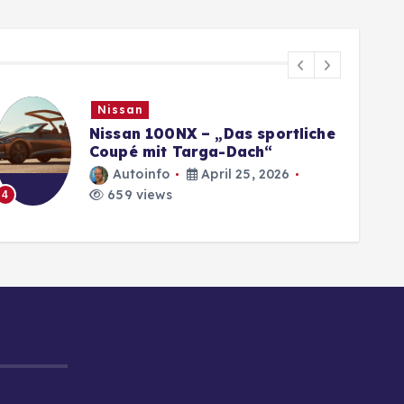
Nissan
Nissan 100NX – „Das sportliche
Coupé mit Targa-Dach“
Autoinfo
April 25, 2026
659 views
4
5