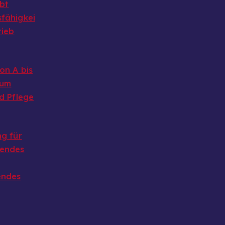
ibt
fähigkei
rieb
on A bis
 um
d Pflege
g für
endes
endes