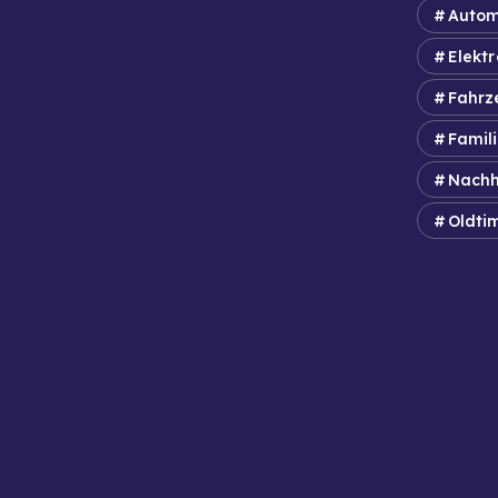
Autom
Elektr
Fahrz
Famil
Nachh
Oldti