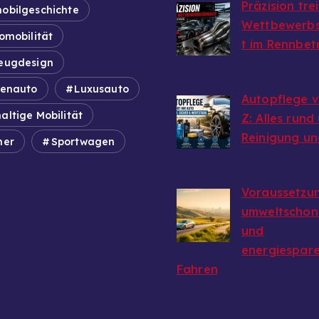
Präzision tre
obilgeschichte
Wettbewerbs
omobilität
t im Rennbet
eugdesign
von Autoinfo
6. August 2026
ienauto
Luxusauto
Autopflege v
altige Mobilität
Z: Alles rund
Reinigung un
mer
Sportwagen
von Autoinfo
29. Juni 2026
Voraussetzun
umweltschon
und
energiespar
Fahren
von Autoinfo
29. Juni 2026