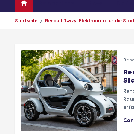
Automarken
News
Oldtim
Startseite
Renault Twizy: Elektroauto für die Sta
Rena
Re
St
Rena
Raum
erfa
Con