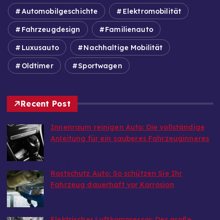
Automobilgeschichte
Elektromobilität
Fahrzeugdesign
Familienauto
Luxusauto
Nachhaltige Mobilität
Oldtimer
Sportwagen
Recent Post
Innenraum reinigen Auto: Die vollständige
Anleitung für ein sauberes Fahrzeuginneres
von Markus Breitenfellner
9. August 2026
Rostschutz Auto: So schützen Sie Ihr
Fahrzeug dauerhaft vor Korrosion
von Markus Breitenfellner
9. August 2026
Elektrischer Luftkompressor: Der große