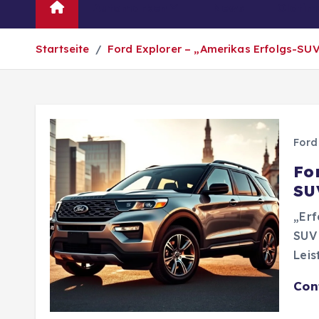
Automarken
News
Oldtim
Startseite
Ford Explorer – „Amerikas Erfolgs-SUV 
Ford
Fo
SU
„Erf
SUV 
Leis
Con