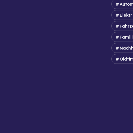
Autom
Elektr
Fahrz
Famil
Nachh
Oldti