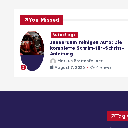
You Missed
Autopflege
So
Innenraum reinigen Auto: Die
komplette Schritt-für-Schritt-
Anleitung
Markus Breitenfellner
August 7, 2026
4 views
2
Tag 