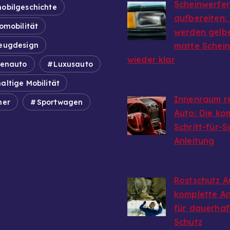
Scheinwerfer
obilgeschichte
aufbereiten:
omobilität
werden gelb
eugdesign
matte Schei
wieder klar
ienauto
Luxusauto
von Markus Breitenfellner
altige Mobilität
7. August 2026
Innenraum r
mer
Sportwagen
Auto: Die ko
Schritt-für-S
Anleitung
von Markus Breitenfellner
7. August 2026
Rostschutz A
komplette An
für dauerhaf
Schutz