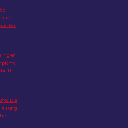
 So
e und
nwerfer
einigen
mplette
chritt-
uto: Die
leitung
ten