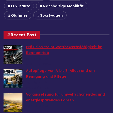
Luxusauto
Nachhaltige Mobilität
Oldtimer
Sportwagen
Recent Post
Präzision treibt Wettbewerbsfähigkeit im
Rennbetrieb
von Autoinfo
6. August 2026
Autopflege von A bis Z: Alles rund um
Reinigung und Pflege
von Autoinfo
29. Juni 2026
Voraussetzung für umweltschonendes und
energiesparendes Fahren
von Autoinfo
29. Juni 2026