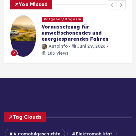
You Missed
Ratgeber/Magazin
Voraussetzung für
umweltschonendes und
energiesparendes Fahren
Autoinfo
Juni 29, 2026
185 views
2
Tag Clouds
Automobilgeschichte
Elektromobilität