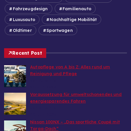
Fahrzeugdesign
Familienauto
Luxusauto
Nachhaltige Mobilität
Oldtimer
Sportwagen
Recent Post
Autopflege von A bis Z: Alles rund um
Reinigung und Pflege
von Autoinfo
29. Juni 2026
Voraussetzung für umweltschonendes und
energiesparendes Fahren
von Autoinfo
29. Juni 2026
Nissan 100NX – „Das sportliche Coupé mit
Targa-Dach“