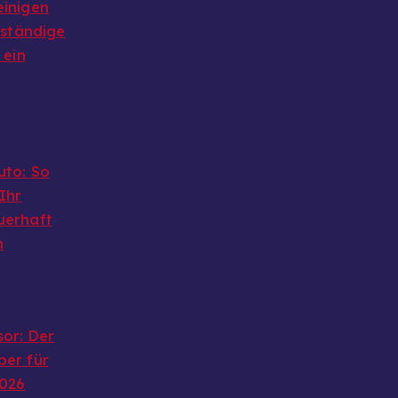
einigen
lständige
 ein
uto: So
Ihr
uerhaft
n
or: Der
ber für
2026