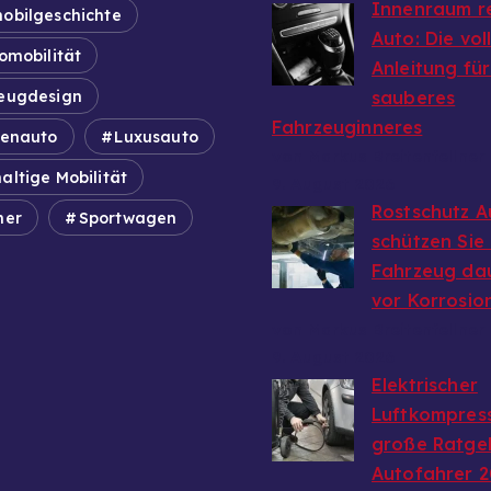
Innenraum r
obilgeschichte
Auto: Die vol
omobilität
Anleitung für
eugdesign
sauberes
Fahrzeuginneres
ienauto
Luxusauto
von Markus Breitenfellner
altige Mobilität
9. August 2026
Rostschutz A
mer
Sportwagen
schützen Sie 
Fahrzeug da
vor Korrosio
von Markus Breitenfellner
9. August 2026
Elektrischer
Luftkompress
große Ratge
Autofahrer 