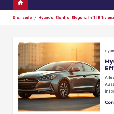
Automarken
News
Oldtim
Startseite
Hyundai Elantra: Eleganz trifft Effizien
Hyun
Hy
Eff
Alle
Auss
info
Con