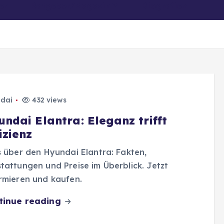
er
Ratgeber/Magazin
Biografien
z
dai
432 views
undai Elantra: Eleganz trifft
izienz
s über den Hyundai Elantra: Fakten,
tattungen und Preise im Überblick. Jetzt
rmieren und kaufen.
tinue reading