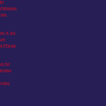
ibt
fähigkei
rieb
on A bis
 um
d Pflege
g für
endes
endes