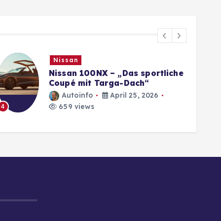
Nissan
Nissan 100NX – „Das sportliche
Coupé mit Targa-Dach“
Autoinfo
April 25, 2026
659 views
4
5