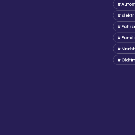
Autom
Elektr
Fahrz
Famil
Nachh
Oldti