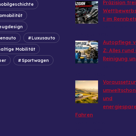
Präzision tre
obilgeschichte
Wettbewerbs
omobilität
t im Rennbet
eugdesign
von Autoinfo
6. August 2026
ienauto
Luxusauto
Autopflege v
altige Mobilität
Z: Alles rund
Reinigung un
mer
Sportwagen
von Autoinfo
29. Juni 2026
Voraussetzun
umweltschon
und
energiespar
Fahren
von Autoinfo
29. Juni 2026