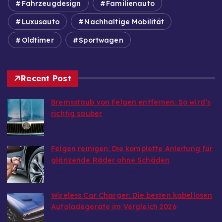
Fahrzeugdesign
Familienauto
Luxusauto
Nachhaltige Mobilität
Oldtimer
Sportwagen
Recent Post
Bremsstaub von Felgen entfernen: So wird’s
richtig sauber
von Markus Breitenfellner
8. August 2026
Felgen reinigen: Die komplette Anleitung für
glänzende Räder ohne Schäden
von Markus Breitenfellner
8. August 2026
Wireless Car Charger: Die besten kabellosen
Autoladegeräte im Vergleich 2026
von Markus Breitenfellner