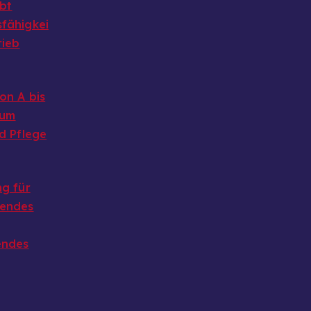
ibt
fähigkei
rieb
on A bis
 um
d Pflege
g für
endes
endes