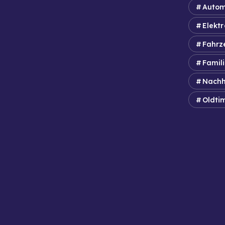
Autom
Elektr
Fahrz
Famil
Nachh
Oldti