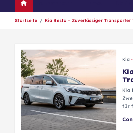
Automarken
News
Oldtim
Startseite
Kia Besta – Zuverlässiger Transporter
Kia
Ki
Tr
Kia 
Zwec
für 
Con