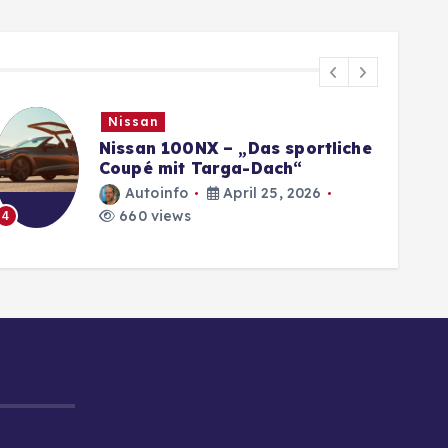
Nissan
Nissan 100NX – „Das sportliche
Coupé mit Targa-Dach“
Autoinfo
April 25, 2026
660 views
4
5