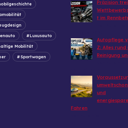
Präzision tre
obilgeschichte
Wettbewerbs
omobilität
t im Rennbet
eugdesign
von Autoinfo
6. August 2026
ienauto
Luxusauto
Autopflege v
altige Mobilität
Z: Alles rund
Reinigung un
mer
Sportwagen
von Autoinfo
29. Juni 2026
Voraussetzun
umweltschon
und
energiespar
Fahren
von Autoinfo
29. Juni 2026