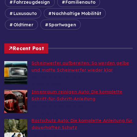
Fahrzeugdesign
Familienauto
Luxusauto
Nachhaltige Mobilität
Oldtimer
Sportwagen
Recent Post
Scheinwerfer aufbereiten: So werden gelbe
und matte Scheinwerfer wieder klar
von Markus Breitenfellner
7. August 2026
Innenraum reinigen Auto: Die komplette
Schritt-für-Schritt-Anleitung
von Markus Breitenfellner
7. August 2026
Rostschutz Auto: Die komplette Anleitung für
dauerhaften Schutz
von Markus Breitenfellner