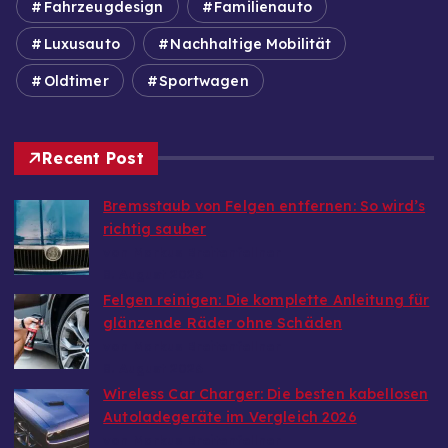
Fahrzeugdesign
Familienauto
Luxusauto
Nachhaltige Mobilität
Oldtimer
Sportwagen
Recent Post
Bremsstaub von Felgen entfernen: So wird’s
richtig sauber
von Markus Breitenfellner
8. August 2026
Felgen reinigen: Die komplette Anleitung für
glänzende Räder ohne Schäden
von Markus Breitenfellner
8. August 2026
Wireless Car Charger: Die besten kabellosen
Autoladegeräte im Vergleich 2026
von Markus Breitenfellner