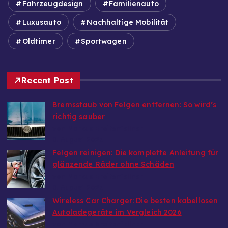
Fahrzeugdesign
Familienauto
Luxusauto
Nachhaltige Mobilität
Oldtimer
Sportwagen
Recent Post
Bremsstaub von Felgen entfernen: So wird’s
richtig sauber
von Markus Breitenfellner
8. August 2026
Felgen reinigen: Die komplette Anleitung für
glänzende Räder ohne Schäden
von Markus Breitenfellner
8. August 2026
Wireless Car Charger: Die besten kabellosen
Autoladegeräte im Vergleich 2026
von Markus Breitenfellner