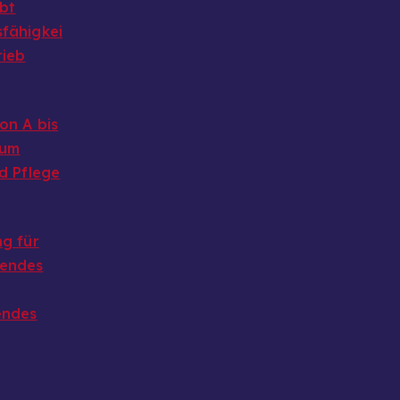
ibt
fähigkei
rieb
on A bis
 um
d Pflege
g für
endes
endes