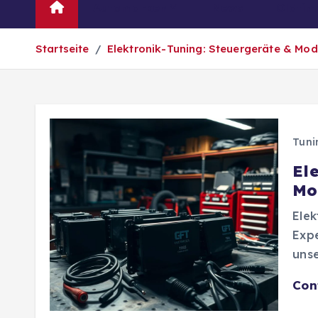
Automarken
News
Oldtim
Startseite
Elektronik-Tuning: Steuergeräte & Mod
Tuni
El
Mo
Elek
Expe
uns
Con