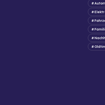
Autom
Elektr
Fahrz
Famil
Nachh
Oldti