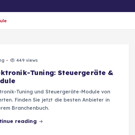
er
Ratgeber/Magazin
Biografien
ule
ng
449 views
ektronik-Tuning: Steuergeräte &
dule
tronik-Tuning und Steuergeräte-Module von
rten. Finden Sie jetzt die besten Anbieter in
erem Branchenbuch.
tinue reading