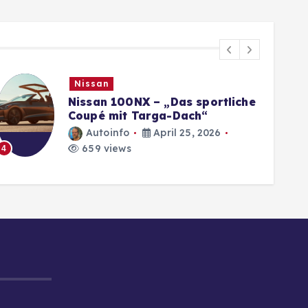
Nissan
Nissan 100NX – „Das sportliche
Coupé mit Targa-Dach“
Autoinfo
April 25, 2026
659 views
4
5