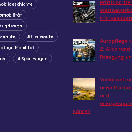
Präzision tre
obilgeschichte
Wettbewerbs
omobilität
t im Rennbet
eugdesign
von Autoinfo
6. August 2026
ienauto
Luxusauto
Autopflege v
altige Mobilität
Z: Alles rund
Reinigung un
mer
Sportwagen
von Autoinfo
29. Juni 2026
Voraussetzun
umweltschon
und
energiespar
Fahren
von Autoinfo
29. Juni 2026