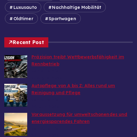
Luxusauto
Nachhaltige Mobilität
Oldtimer
Sportwagen
Recent Post
Präzision treibt Wettbewerbsfähigkeit im
Rennbetrieb
von Autoinfo
6. August 2026
Autopflege von A bis Z: Alles rund um
Reinigung und Pflege
von Autoinfo
29. Juni 2026
Voraussetzung für umweltschonendes und
energiesparendes Fahren
von Autoinfo
29. Juni 2026