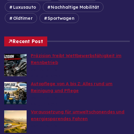
Luxusauto
Nachhaltige Mobilität
Oldtimer
Sportwagen
Recent Post
Präzision treibt Wettbewerbsfähigkeit im
Rennbetrieb
von Autoinfo
6. August 2026
Autopflege von A bis Z: Alles rund um
Reinigung und Pflege
von Autoinfo
29. Juni 2026
Voraussetzung für umweltschonendes und
energiesparendes Fahren
von Autoinfo
29. Juni 2026