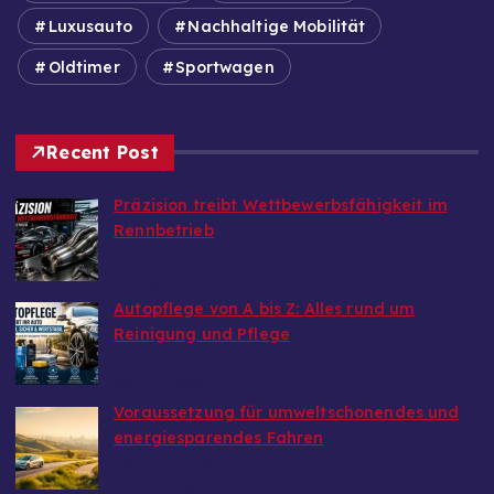
Luxusauto
Nachhaltige Mobilität
Oldtimer
Sportwagen
Recent Post
Präzision treibt Wettbewerbsfähigkeit im
Rennbetrieb
von Autoinfo
6. August 2026
Autopflege von A bis Z: Alles rund um
Reinigung und Pflege
von Autoinfo
29. Juni 2026
Voraussetzung für umweltschonendes und
energiesparendes Fahren
von Autoinfo
29. Juni 2026