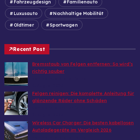
Fahrzeugdesign
Familienauto
Luxusauto
Nachhaltige Mobilität
Oldtimer
Sportwagen
Recent Post
Bremsstaub von Felgen entfernen: So wird’s
richtig sauber
von Markus Breitenfellner
8. August 2026
Felgen reinigen: Die komplette Anleitung für
glänzende Räder ohne Schäden
von Markus Breitenfellner
8. August 2026
Wireless Car Charger: Die besten kabellosen
Autoladegeräte im Vergleich 2026
von Markus Breitenfellner