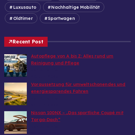
Luxusauto
Nachhaltige Mobilität
Oldtimer
Sportwagen
Recent Post
Autopflege von A bis Z: Alles rund um
Reinigung und Pflege
von Autoinfo
29. Juni 2026
Voraussetzung für umweltschonendes und
energiesparendes Fahren
von Autoinfo
29. Juni 2026
Nissan 100NX – „Das sportliche Coupé mit
Targa-Dach“
von Autoinfo
25. April 2026