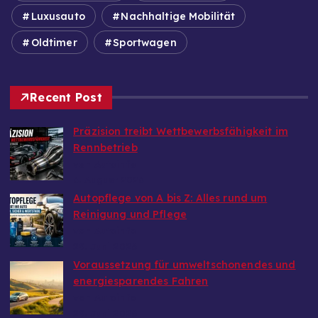
Luxusauto
Nachhaltige Mobilität
Oldtimer
Sportwagen
Recent Post
Präzision treibt Wettbewerbsfähigkeit im
Rennbetrieb
von Autoinfo
6. August 2026
Autopflege von A bis Z: Alles rund um
Reinigung und Pflege
von Autoinfo
29. Juni 2026
Voraussetzung für umweltschonendes und
energiesparendes Fahren
von Autoinfo
29. Juni 2026