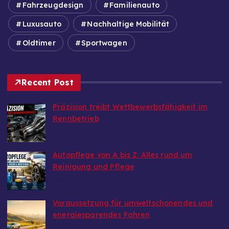
Fahrzeugdesign
Familienauto
Luxusauto
Nachhaltige Mobilität
Oldtimer
Sportwagen
Recent Post
Präzision treibt Wettbewerbsfähigkeit im
Rennbetrieb
von Autoinfo
6. August 2026
Autopflege von A bis Z: Alles rund um
Reinigung und Pflege
von Autoinfo
29. Juni 2026
Voraussetzung für umweltschonendes und
energiesparendes Fahren
von Autoinfo