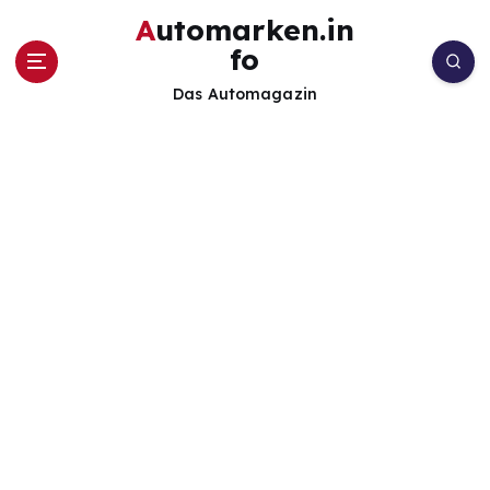
Z
Automarken.in
u
fo
m
I
Das Automagazin
n
h
a
l
t
s
p
r
i
n
g
e
n