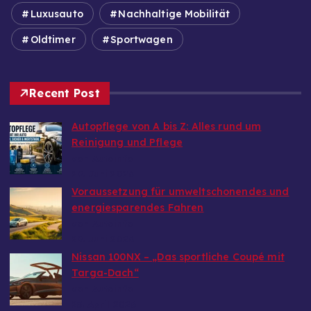
Luxusauto
Nachhaltige Mobilität
Oldtimer
Sportwagen
Recent Post
Autopflege von A bis Z: Alles rund um
Reinigung und Pflege
von Autoinfo
29. Juni 2026
Voraussetzung für umweltschonendes und
energiesparendes Fahren
von Autoinfo
29. Juni 2026
Nissan 100NX – „Das sportliche Coupé mit
Targa-Dach“
von Autoinfo
25. April 2026