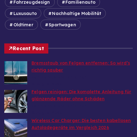
Fahrzeugdesign
Familienauto
Luxusauto
Nachhaltige Mobilität
Oldtimer
Sportwagen
Recent Post
Bremsstaub von Felgen entfernen: So wird’s
richtig sauber
von Markus Breitenfellner
8. August 2026
Felgen reinigen: Die komplette Anleitung für
glänzende Räder ohne Schäden
von Markus Breitenfellner
8. August 2026
Wireless Car Charger: Die besten kabellosen
Autoladegeräte im Vergleich 2026
von Markus Breitenfellner