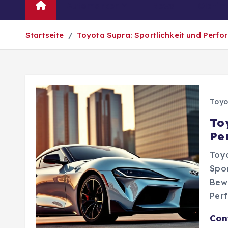
Automarken
News
Oldtim
Startseite
Toyota Supra: Sportlichkeit und Perf
Toyo
To
Pe
Toyo
Spo
Bewe
Per
Con