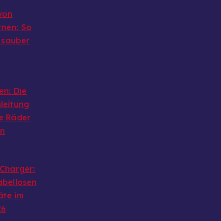
von
rnen: So
g sauber
en: Die
leitung
e Räder
en
 Charger:
abellosen
äte im
26