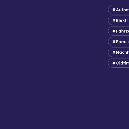
Autom
Elektr
Fahrz
Famil
Nachh
Oldti