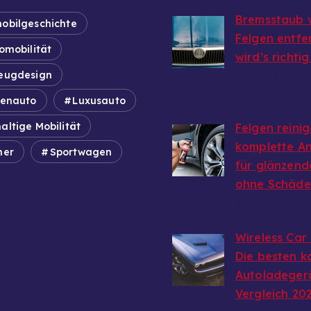
Bremsstaub 
obilgeschichte
Felgen entfe
omobilität
wird’s richti
eugdesign
von Markus
Breitenfellner
ienauto
Luxusauto
8. August 2026
altige Mobilität
Felgen reinig
komplette An
mer
Sportwagen
für glänzend
ohne Schäd
von Markus Breitenfellner
8. August 2026
Wireless Car
Die besten k
Autoladeger
Vergleich 20