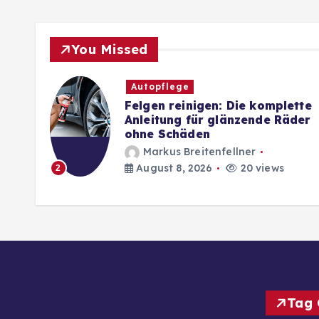
You Missed
Autopflege
Felgen reinigen: Die komplette
g
Anleitung für glänzende Räder
ohne Schäden
Markus Breitenfellner
August 8, 2026
20 views
2
Tag 