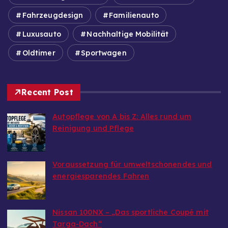
Fahrzeugdesign
Familienauto
Luxusauto
Nachhaltige Mobilität
Oldtimer
Sportwagen
Recent Post
Autopflege von A bis Z: Alles rund um
Reinigung und Pflege
von Autoinfo
29. Juni 2026
Voraussetzung für umweltschonendes und
energiesparendes Fahren
von Autoinfo
29. Juni 2026
Nissan 100NX – „Das sportliche Coupé mit
Targa-Dach“