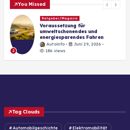
You Missed
Ratgeber/Magazin
Voraussetzung für
umweltschonendes und
energiesparendes Fahren
Autoinfo
Juni 29, 2026
186 views
2
Tag Clouds
Automobilgeschichte
Elektromobilität