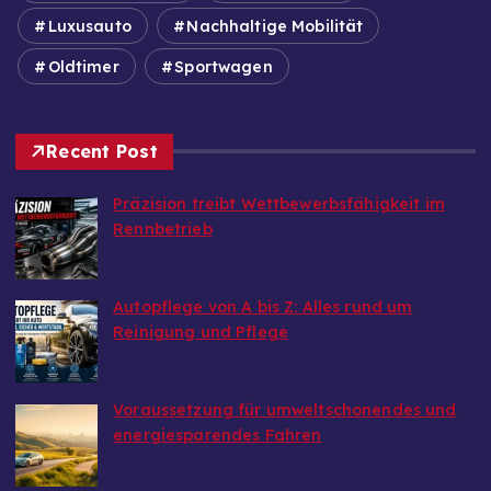
Luxusauto
Nachhaltige Mobilität
Oldtimer
Sportwagen
Recent Post
Präzision treibt Wettbewerbsfähigkeit im
Rennbetrieb
von Autoinfo
6. August 2026
Autopflege von A bis Z: Alles rund um
Reinigung und Pflege
von Autoinfo
29. Juni 2026
Voraussetzung für umweltschonendes und
energiesparendes Fahren
von Autoinfo
29. Juni 2026